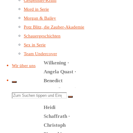
Yvonne
Gespenster-Krimi
Greitzke · Elga
Mord in Serie
Schütz · Dana
Morgan & Bailey
Friedrich ·
Potz Blitz, die Zauber-Akademie
Markus Haase ·
Schauergeschichten
Tim Knauer ·
Sex in Serie
Werner
Team Undercover
Wilkening ·
Wir über uns
Angela Quast ·
Benedict
Matysik · Anni
Suchen
C. Salander ·
Heidi
nach:
Schaffrath ·
Christoph