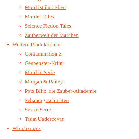
–
Mord ist ihr Leben
Einladung
Murder Tales
Science Fiction Tales
ins
Zauberwelt der Märchen
Weitere Produktionen
Grauen,
Contamination Z
Teil 2
Gespenster-Krimi
Mord in Serie
(VÖ 8.
Morgan & Bailey
Mai
Potz Blitz, die Zauber-Akademie
Schauergeschichten
2026)
Sex in Serie
Team Undercover
Folge 117 –
Wir über uns