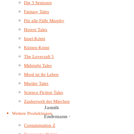
Die 3 Senioren
im Wald fließt
Fantasy Tales
Blut. Die Geister
Für alle Fälle Murphy
der
Horror Tales
Vergangenheit
Insel-Krimi
sind erwacht.
Küsten-Krimi
Und niemand
The Lovecraft 5
weiß, wer
Midnight Tales
Freund oder
Mord ist ihr Leben
Feind ist.
Murder Tales
Darsteller:
Science Fiction Tales
Tommi Piper ·
Zauberwelt der Märchen
Jannik
Weitere Produktionen
Endemann ·
Souzan Alavi ·
Contamination Z