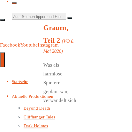
Einladung
ins
Suchen
Grauen,
nach:
Teil 2
(VÖ 8.
Facebook
Youtube
Instagram
Mai 2026)
Was als
harmlose
Startseite
Spielerei
geplant war,
Aktuelle Produktionen
verwandelt sich
Beyond Death
in eine Nacht
Cliffhanger Tales
des Grauens. Im
Dark Holmes
alten Jagdhaus