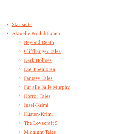
Zum
Startseite
Inhalt
Aktuelle Produktionen
springen
Midnight Tales Folge
Start
Allgemein
Beyond Death
116 – Einladung ins
Midnight Tales
Cliffhanger Tales
Grauen, Teil 1 (VÖ 1.
Folge 117 –
Dark Holmes
Mai 2026)
Einladung ins
Die 3 Senioren
Murder Tales Folge 15
Grauen, Teil 2
Fantasy Tales
– Boshaft (VÖ 15. Mai
(VÖ 8. Mai
Für alle Fälle Murphy
2026)
Midnight
2026)
Horror Tales
©2022 Contendo
Insel-Krimi
Tales
Media
Küsten-Krimi
Folge 117
The Lovecraft 5
Midnight Tales