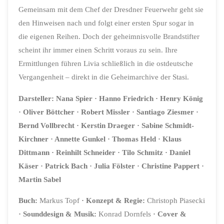
Gemeinsam mit dem Chef der Dresdner Feuerwehr geht sie
den Hinweisen nach und folgt einer ersten Spur sogar in
die eigenen Reihen. Doch der geheimnisvolle Brandstifter
scheint ihr immer einen Schritt voraus zu sein. Ihre
Ermittlungen führen Livia schließlich in die ostdeutsche
Vergangenheit – direkt in die Geheimarchive der Stasi.
Darsteller:
Nana Spier
· Hanno Friedrich
· Henry König
· Oliver Böttcher
· Robert Missler
· Santiago Ziesmer
·
Bernd Vollbrecht
· Kerstin Draeger
· Sabine Schmidt-
Kirchner
· Annette Gunkel
· Thomas Held
· Klaus
Dittmann
· Reinhilt Schneider
·
Tilo Schmitz
· Daniel
Käser
· Patrick Bach
· Julia Fölster
·
Christine Pappert
·
Martin Sabel
Buch:
Markus Topf
·
Konzept & Regie:
Christoph Piasecki
·
Sounddesign & Musik:
Konrad Dornfels
·
Cover &