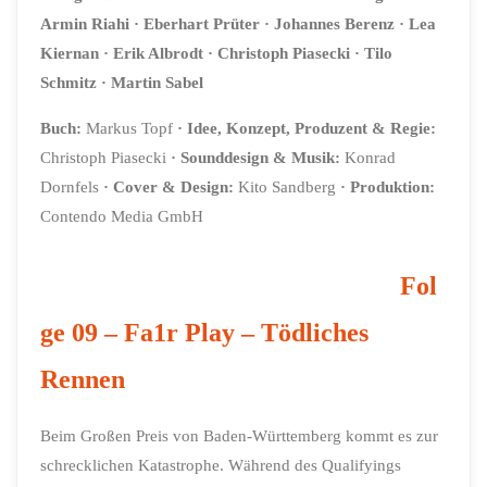
Armin Riahi
·
Eberhart Prüter
· Johannes Berenz
· Lea
Kiernan
· Erik Albrodt
· Christoph Piasecki
· Tilo
Schmitz
· Martin Sabel
Buch:
Markus Topf
· Idee, Konzept, Produzent & Regie
:
Christoph Piasecki
·
Sounddesign & Musik:
Konrad
Dornfels
·
Cover & Design:
Kito Sandberg
·
Produktion:
Contendo Media GmbH
Fol
ge 09 – Fa1r Play – Tödliches
Rennen
Beim Großen Preis von Baden-Württemberg kommt es zur
schrecklichen Katastrophe. Während des Qualifyings