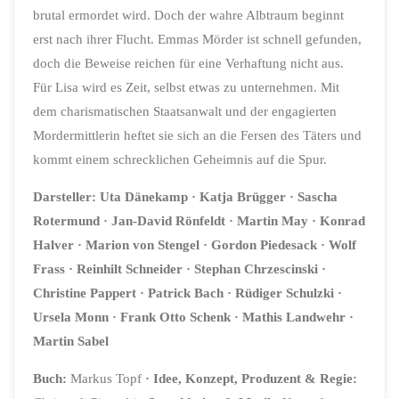
brutal ermordet wird. Doch der wahre Albtraum beginnt
erst nach ihrer Flucht. Emmas Mörder ist schnell gefunden,
doch die Beweise reichen für eine Verhaftung nicht aus.
Für Lisa wird es Zeit, selbst etwas zu unternehmen. Mit
dem charismatischen Staatsanwalt und der engagierten
Mordermittlerin heftet sie sich an die Fersen des Täters und
kommt einem schrecklichen Geheimnis auf die Spur.
Darsteller:
Uta Dänekamp · Katja Brügger
· Sascha
Rotermund
· Jan-David Rönfeldt
·
Martin May
· Konrad
Halver
· Marion von Stengel
· Gordon Piedesack
· Wolf
Frass
· Reinhilt Schneider
· Stephan Chrzescinski
·
Christine Pappert
·
Patrick Bach
· Rüdiger Schulzki
·
Ursela Monn
· Frank Otto Schenk
· Mathis Landwehr
·
Martin Sabel
Buch:
Markus Topf
·
Idee, Konzept, Produzent & Regie: