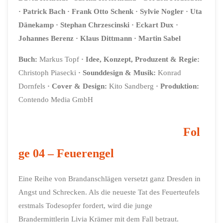
· Patrick Bach
· Frank Otto Schenk
· Sylvie Nogler
· Uta
Dänekamp
· Stephan Chrzescinski
· Eckart Dux
·
Johannes Berenz
· Klaus Dittmann
· Martin Sabel
Buch:
Markus Topf
·
Idee, Konzept, Produzent & Regie:
Christoph Piasecki
·
Sounddesign & Musik:
Konrad
Dornfels
·
Cover & Design:
Kito Sandberg
· Produktion:
Contendo Media GmbH
Fol
ge 04 – Feuerengel
Eine Reihe von Brandanschlägen versetzt ganz Dresden in
Angst und Schrecken. Als die neueste Tat des Feuerteufels
erstmals Todesopfer fordert, wird die junge
Brandermittlerin Livia Krämer mit dem Fall betraut.