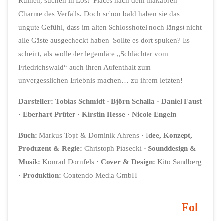
Ruinen, suchen in Lost Places nach dem makabren
Charme des Verfalls. Doch schon bald haben sie das
ungute Gefühl, dass im alten Schlosshotel noch längst nicht
alle Gäste ausgecheckt haben. Sollte es dort spuken? Es
scheint, als wolle der legendäre „Schlächter vom
Friedrichswald“ auch ihren Aufenthalt zum
unvergesslichen Erlebnis machen… zu ihrem letzten!
Darsteller:
Tobias Schmidt
· Björn Schalla
· Daniel Faust
· Eberhart Prüter
· Kirstin Hesse
· Nicole Engeln
Buch:
Markus Topf & Dominik Ahrens
·
Idee, Konzept,
Produzent & Regie:
Christoph Piasecki
·
Sounddesign &
Musik:
Konrad Dornfels
·
Cover & Design:
Kito Sandberg
·
Produktion:
Contendo Media GmbH
Fol