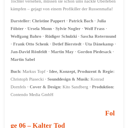
Tochter versehen, müssen sie schon ums nackte Überleben
kämpfen – gejagt von einem Profikiller der Russenmafia!
Darsteller:
Christine Pappert
· Patrick Bach
· Julia
Fölster
· Ursela Monn
· Sylvie Nogler
· Wolf Frass
·
Wolfgang Bahro
· Rüdiger Schulzki
· Sascha Rotermund
· Frank Otto Schenk
· Detlef Bierstedt
· Uta Dänekamp
·
Jan-David Rönfeldt
· Martin May
·
Gordon Piedesack
·
Martin Sabel
Buch:
Markus Topf
·
Idee, Konzept, Produzent & Regie:
Christoph Piasecki
·
Sounddesign & Musik:
Konrad
Dornfels
·
Cover & Design:
Kito Sandberg
· Produktion:
Contendo Media GmbH
Fol
ge 06 – Kalter Tod