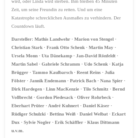
wird, oder Linda wird sterben. Ihm bleiben 45 Minuten
Zeit, um seine Freundin zu retten. Und um eine
Katastrophe schrecklichen Ausmaßes zu verhindern. Der
Countdown läuft.
Darsteller:
Mathis Landwehr · Marion von Stengel ·
Christian Stark · Frank Otto Schenk · Martin May ·
Ursela Monn · Uta Dänekamp · Jan-David Rönfeldt ·
Martin Sabel · Gabriele Schramm · Udo Schenk · Katja
Brügger · Tammo Kaulbarsch · Reent Reins · Julia
Fölster · Jannik Endemann · Patrick Bach · Nana Spier ·
Dirk Hardegen · Linn MacKenzie · Tilo Schmitz · Bernd
Vollbrecht · Gordon Piedesack · Oliver Rohrbeck ·
Eberhart Prüter · André Kuhnert · Daniel Käser ·
Rüdiger Schulzki · Bettina Weiß · Daniel Welbat · Eckart
Dux · Sylvie Nogler · Erik Schäffler · Klaus Dittmann
u.v.m.