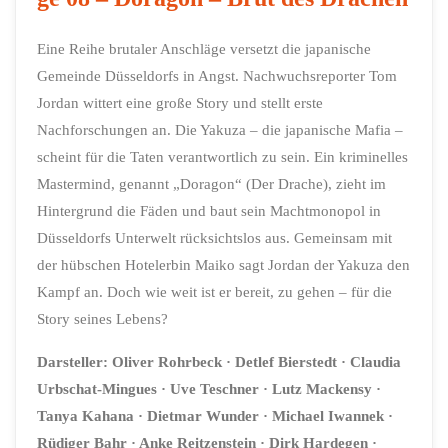
Eine Reihe brutaler Anschläge versetzt die japanische
Gemeinde Düsseldorfs in Angst. Nachwuchsreporter Tom
Jordan wittert eine große Story und stellt erste
Nachforschungen an. Die Yakuza – die japanische Mafia –
scheint für die Taten verantwortlich zu sein. Ein kriminelles
Mastermind, genannt „Doragon“ (Der Drache), zieht im
Hintergrund die Fäden und baut sein Machtmonopol in
Düsseldorfs Unterwelt rücksichtslos aus. Gemeinsam mit
der hübschen Hotelerbin Maiko sagt Jordan der Yakuza den
Kampf an. Doch wie weit ist er bereit, zu gehen – für die
Story seines Lebens?
Darsteller:
Oliver Rohrbeck
· Detlef Bierstedt
· Claudia
Urbschat-Mingues
· Uve Teschner
· Lutz Mackensy
·
Tanya Kahana
·
Dietmar Wunder
· Michael Iwannek
·
Rüdiger Bahr
· Anke Reitzenstein
·
Dirk Hardegen
·