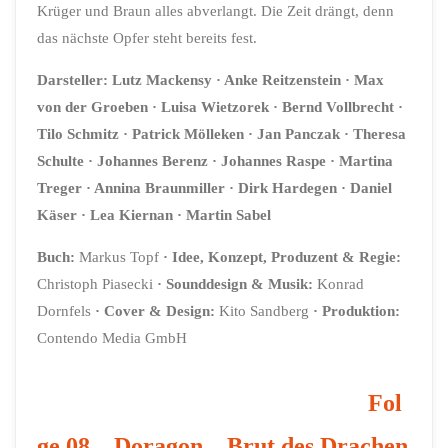
Krüger und Braun alles abverlangt. Die Zeit drängt, denn
das nächste Opfer steht bereits fest.
Darsteller:
Lutz Mackensy
· Anke Reitzenstein
· Max
von der Groeben
· Luisa Wietzorek
· Bernd Vollbrecht
·
Tilo Schmitz
· Patrick Mölleken
· Jan Panczak
· Theresa
Schulte
· Johannes Berenz
· Johannes Raspe
·
Martina
Treger
· Annina Braunmiller
· Dirk Hardegen
· Daniel
Käser
· Lea Kiernan
· Martin Sabel
Buch:
Markus Topf
·
Idee, Konzept, Produzent & Regie:
Christoph Piasecki
·
Sounddesign & Musik:
Konrad
Dornfels
·
Cover & Design:
Kito Sandberg
· Produktion:
Contendo Media GmbH
Fol
ge 08 – Doragon – Brut des Drachen