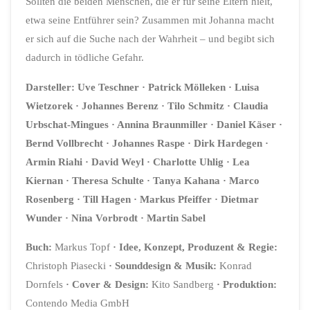
Sollten die beiden Menschen, die er für seine Eltern hielt,
etwa seine Entführer sein? Zusammen mit Johanna macht
er sich auf die Suche nach der Wahrheit – und begibt sich
dadurch in tödliche Gefahr.
Darsteller:
Uve Teschner
· Patrick Mölleken
· Luisa
Wietzorek
· Johannes Berenz
· Tilo Schmitz
· Claudia
Urbschat-Mingues
· Annina Braunmiller
· Daniel Käser
·
Bernd Vollbrecht
· Johannes Raspe
· Dirk Hardegen
·
Armin Riahi
·
David Weyl
· Charlotte Uhlig
· Lea
Kiernan
· Theresa Schulte
·
Tanya Kahana
· Marco
Rosenberg
·
Till Hagen
· Markus Pfeiffer
· Dietmar
Wunder
· Nina Vorbrodt
·
Martin Sabel
Buch:
Markus Topf
·
Idee, Konzept, Produzent & Regie:
Christoph Piasecki
·
Sounddesign & Musik:
Konrad
Dornfels
·
Cover & Design:
Kito Sandberg
·
Produktion:
Contendo Media GmbH