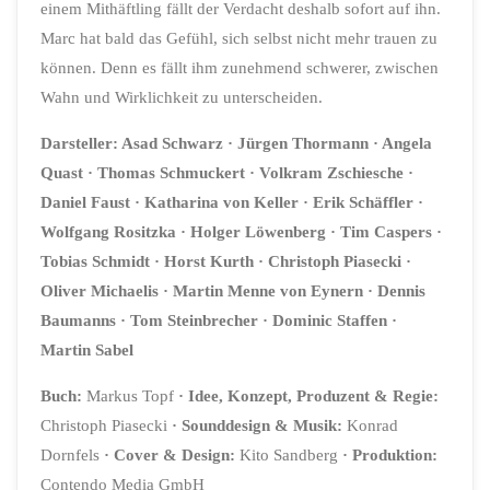
einem Mithäftling fällt der Verdacht deshalb sofort auf ihn.
Marc hat bald das Gefühl, sich selbst nicht mehr trauen zu
können. Denn es fällt ihm zunehmend schwerer, zwischen
Wahn und Wirklichkeit zu unterscheiden.
Darsteller:
Asad Schwarz
· Jürgen Thormann
· Angela
Quast
· Thomas Schmuckert
· Volkram Zschiesche
·
Daniel Faust
· Katharina von Keller
· Erik Schäffler
·
Wolfgang Rositzka
· Holger Löwenberg
· Tim Caspers
·
Tobias Schmidt
· Horst Kurth
· Christoph Piasecki
·
Oliver Michaelis
· Martin Menne von Eynern
· Dennis
Baumanns
· Tom Steinbrecher
· Dominic Staffen
·
Martin Sabel
Buch:
Markus Topf
·
Idee, Konzept, Produzent & Regie:
Christoph Piasecki
·
Sounddesign & Musik:
Konrad
Dornfels
·
Cover & Design:
Kito Sandberg
· Produktion:
Contendo Media GmbH