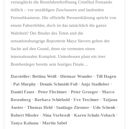
verunglückt die Rennfahrerhoffnung Cristóbal Fernando
tödlich – vor unzähligen Zuschauern und laufenden
Fernsehkameras. Die offizielle Presseerklärung spricht von
einem Fahrerfehler, doch ist das tatsächlich die ganze
Wahrheit? Der Bruder des Toten und die
sensationshungrige Reporterin Maya Sievers gehen der
Sache auf den Grund, denn sie vermuten einen
internationalen Komplott. Unterdessen plant ein irrer
Bombenleger bereits sein feuriges Finale…
Darsteller:
Bettina Weiß
· Dietmar Wunder
· Till Hagen
· Pat Murphy
· Dennis Schmidt-Foß
· Anja Stadlober
·
Daniel Faust
· Peter Flechtner
· Peter Groeger
·
Marco
Rosenberg
· Barbara Schiebold
· Uve Teschner
· Tatjana
Auster
·
Thomas Held
· Santiago Ziesmer
· Udo Schenk
·
Robert Missler
· Nina Vorbrodt
· Karen Schulz-Vobach
·
Tanya Kahana
· Martin Sabel