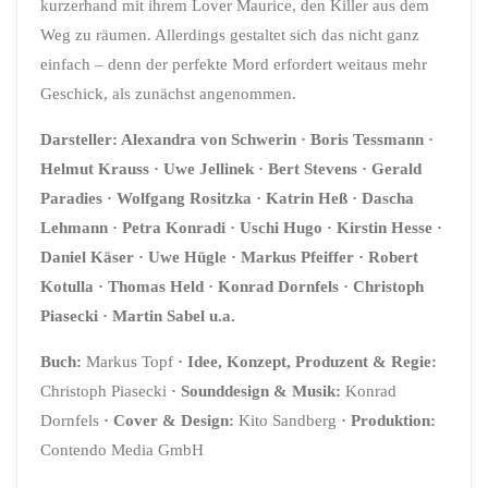
kurzerhand mit ihrem Lover Maurice, den Killer aus dem
Weg zu räumen. Allerdings gestaltet sich das nicht ganz
einfach – denn der perfekte Mord erfordert weitaus mehr
Geschick, als zunächst angenommen.
Darsteller:
Alexandra von Schwerin
· Boris Tessmann
·
Helmut Krauss
· Uwe Jellinek
· Bert Stevens
· Gerald
Paradies
· Wolfgang Rositzka
· Katrin Heß
· Dascha
Lehmann
· Petra Konradi
·
Uschi Hugo
· Kirstin Hesse
·
Daniel Käser
· Uwe Hügle
·
Markus Pfeiffer
· Robert
Kotulla
· Thomas Held
· Konrad Dornfels
· Christoph
Piasecki
· Martin Sabel u.a.
Buch:
Markus Topf
·
Idee, Konzept, Produzent & Regie:
Christoph Piasecki
·
Sounddesign & Musik:
Konrad
Dornfels
·
Cover & Design:
Kito Sandberg
· Produktion:
Contendo Media GmbH