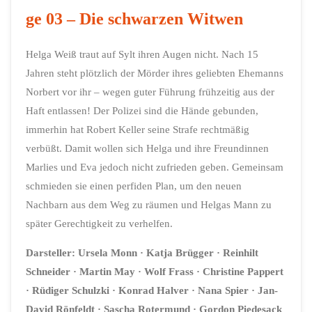
ge 03 – Die schwarzen Witwen
Helga Weiß traut auf Sylt ihren Augen nicht. Nach 15
Jahren steht plötzlich der Mörder ihres geliebten Ehemanns
Norbert vor ihr – wegen guter Führung frühzeitig aus der
Haft entlassen! Der Polizei sind die Hände gebunden,
immerhin hat Robert Keller seine Strafe rechtmäßig
verbüßt. Damit wollen sich Helga und ihre Freundinnen
Marlies und Eva jedoch nicht zufrieden geben. Gemeinsam
schmieden sie einen perfiden Plan, um den neuen
Nachbarn aus dem Weg zu räumen und Helgas Mann zu
später Gerechtigkeit zu verhelfen.
Darsteller:
Ursela Monn
· Katja Brügger
· Reinhilt
Schneider
· Martin May
· Wolf Frass
· Christine Pappert
· Rüdiger Schulzki
· Konrad Halver
·
Nana Spier
· Jan-
David Rönfeldt
· Sascha Rotermund
·
Gordon Piedesack