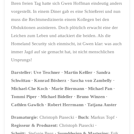
Ihren freien Tag hatte sich Gwen Hoffman eindeutig anders
vorgestellt. In einem Diner gab es eine Schießerei und nun
muss die Rechtsmedizinerin einem Kollegen bei den
Obduktionen assistieren. Doch plötzlich erwacht eine der
Leichen zum Leben und attackiert die beiden. Als die
Homeland Security sich einmischt, ist Gwen klar: was auch
immer Jagd auf sie gemacht hat, ist nicht menschlichen
Ursprungs!
Darsteller:
Uve Teschner · Martin Keßler · Sandra
Schwittau · Konrad Bösherz · Sascha von Zambelly ·
Michael-Che Koch · Marie Biermann · Michael Pan ·
Tommi Piper · Michael Bideller · Bruno Winzen ·
Cathlen Gawlich · Robert Herrmann · Tatjana Auster
Dramaturgie:
Christoph Piasecki
· Buch:
Markus Topf
·
Regisseur & Produzent:
Christoph Piasecki
·
Schnitt:
Stefanie Berg
·
Sounddesign & Mastering:
Erik