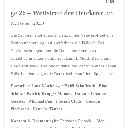
Fol
ge 26 – Wettstreit der Detektive
(VÖ
21. Februar 2025)
Die Senioren sind empört! Ganz in der Nähe eröffnet eine
Seniorenbetreuung und greift ihnen die Fälle ab. Bei
Nachforschungen über die Nachahmer geraten die
Detektive in einen Konkurrenzkampf. Mord, Rache und
eine vermisste Katze bilden dabei das Zentrum eines neuen
Falls, bei dem sogar die Detektivehre auf dem Spiel steht!
Darsteller:
Lutz Mackensy
·
Heidi Schaffrath
·
Elga
Schütz
·
Patrick Kropp
·
Manuela Dahm
·
Johannes
Quester
·
Michael Pan
·
Florian Clyde
·
Gordon
Piedesack
·
Henrike Tönnes
Konzept & Dramaturgie:
Christoph Piasecki
· Idee: