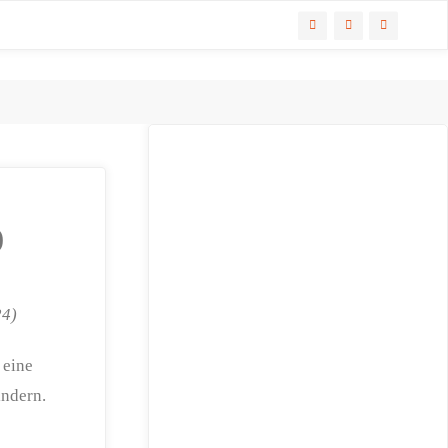
)
24)
 eine
indern.