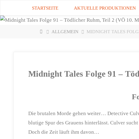
Zum
STARTSEITE
AKTUELLE PRODUKTIONEN
Inhalt
springen
START
ALLGEMEIN
MIDNIGHT TALES FOLGE 
Midnight Tales Folge 91 – Töd
Fo
Die brutalen Morde gehen weiter… Detective Culve
blutige Spur des Grauens hinterlässt. Culver such
Doch die Zeit läuft ihm davon…