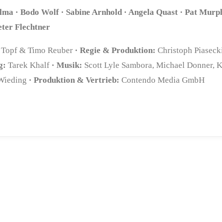
alma · Bodo Wolf · Sabine Arnhold · Angela Quast · Pat Murp
eter Flechtner
Topf & Timo Reuber
· Regie & Produktion:
Christoph Piaseck
g:
Tarek Khalf
· Musik:
Scott Lyle Sambora, Michael Donner, 
Wieding
· Produktion & Vertrieb:
Contendo Media GmbH