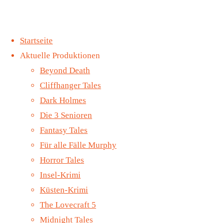
Zum
Startseite
Inhalt
Aktuelle Produktionen
springen
Mord ist ihr Leben
Start
Allgemein
Beyond Death
Folge 10 – Mord auf
Küsten-Krimi
Cliffhanger Tales
dem Stundenplan (VÖ
Folge 16 – Tod
Dark Holmes
15. März 2024)
im Paradies (VÖ
Die 3 Senioren
Midnight Tales Folge
22. März 2024)
Fantasy Tales
89 – Ich erkenne euch
Küsten-
Für alle Fälle Murphy
(VÖ 5. April 2024)
Horror Tales
Krimi
©2022 Contendo
Insel-Krimi
Media
Folge 16
Küsten-Krimi
The Lovecraft 5
– Tod im
Midnight Tales