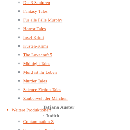
Die 3 Senioren
nichts ist mehr
Fantasy Tales
so, wie es
Für alle Fälle Murphy
einmal war.
Horror Tales
Darsteller:
Insel-Krimi
Katja Keßler ·
Küsten-Krimi
Kerstin
The Lovecraft 5
Draeger · Louis
Midnight Tales
F. Thiele ·
Mord ist ihr Leben
Nicolai Will ·
Murder Tales
Heidi
Science Fiction Tales
Schaffrath ·
Zauberwelt der Märchen
Tatjana Auster
Weitere Produktionen
· Judith
Contamination Z
Steinhäuser ·