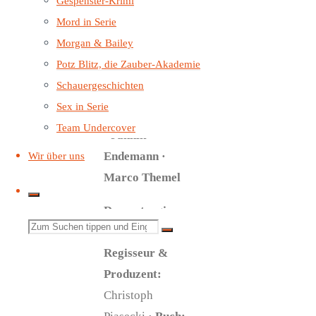
Gespenster-Krimi
Philip Bösand ·
Mord in Serie
Patrick Elias ·
Morgan & Bailey
Christian
Potz Blitz, die Zauber-Akademie
Jungwirth ·
Schauergeschichten
Elga Schütz ·
Sex in Serie
Shandra Schadt
Team Undercover
· Jannik
Endemann ·
Wir über uns
Marco Themel
Dramaturgie,
Suchen
Konzept,
Regisseur &
nach:
Produzent:
Christoph