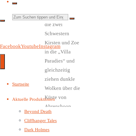
überraschende
Erbschaft bringt
Suchen
die zwei
nach:
Schwestern
Kirsten und Zoe
Facebook
Youtube
Instagram
in die „Villa
Paradies“ und
gleichzeitig
ziehen dunkle
Startseite
Wolken über die
Küste von
Aktuelle Produktionen
Ahrenshoop.
Beyond Death
Der Tod hält
Cliffhanger Tales
Einzug im
Dark Holmes
Paradies und