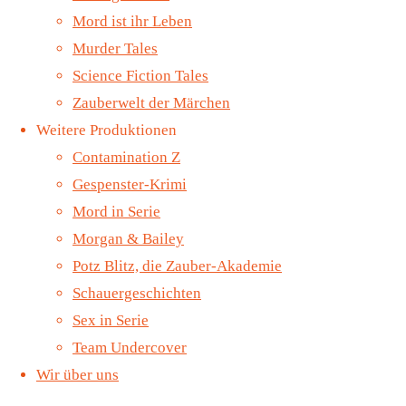
Paradies
Mord ist ihr Leben
Murder Tales
(VÖ 22.
Science Fiction Tales
Zauberwelt der Märchen
März
Weitere Produktionen
2024)
Contamination Z
Gespenster-Krimi
Mord in Serie
Folge 16 –
Morgan & Bailey
Tod im
Potz Blitz, die Zauber-Akademie
Paradies
Schauergeschichten
Sex in Serie
(VÖ 22. März
Team Undercover
2024)
Wir über uns
Eine