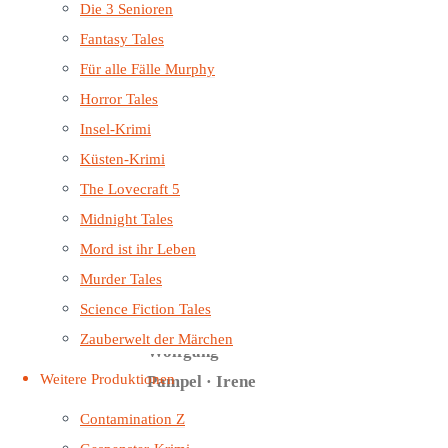
aufwändig
Die 3 Senioren
produziertes
Fantasy Tales
Hörspiel.
Für alle Fälle Murphy
Horror Tales
Darsteller:
Insel-Krimi
Dennis
Küsten-Krimi
Herrmann ·
The Lovecraft 5
Rolf Berg · Ilka
Midnight Tales
Körting ·
Mord ist ihr Leben
Ekkehardt
Murder Tales
Belle · Sascha
Science Fiction Tales
von Zambelly ·
Zauberwelt der Märchen
Wolfgang
Weitere Produktionen
Pampel · Irene
Weber · Felix
Contamination Z
Strüven · Louis