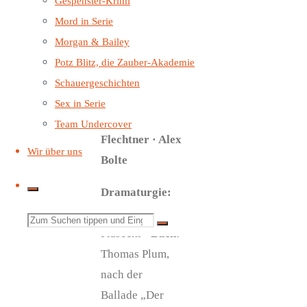
Gespenster-Krimi
F. Thiele ·
Mord in Serie
Tobias Schmidt
Morgan & Bailey
· Sven Plate ·
Potz Blitz, die Zauber-Akademie
Otto Strecker ·
Schauergeschichten
Daniel Wandelt
Sex in Serie
· Peter
Team Undercover
Flechtner · Alex
Wir über uns
Bolte
Dramaturgie:
Christoph
Suchen
Piasecki
·
Buch:
nach:
Thomas Plum,
nach der
Ballade „Der