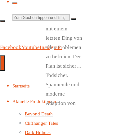
eine
Möglichkeit
Suchen
gefunden, sich
mit einem
nach:
letzten Ding von
allen Problemen
Facebook
Youtube
Instagram
zu befreien. Der
Plan ist sicher…
Todsicher.
Spannende und
Startseite
moderne
Aktuelle Produktionen
Adaption von
Goethes
Beyond Death
bekannter
Cliffhanger Tales
Ballade als
Dark Holmes