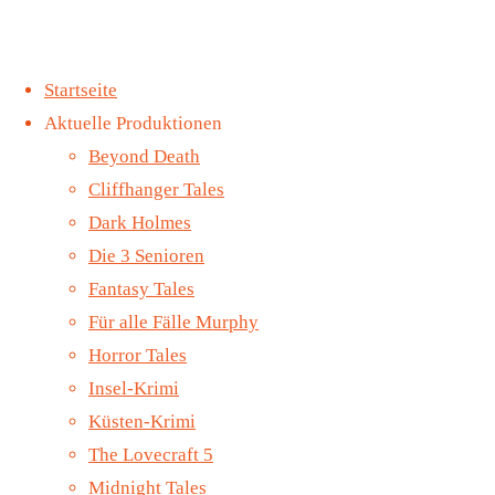
Zum
Startseite
Inhalt
Dark Holmes Folge 1 &
Start
Allgemein
Aktuelle Produktionen
springen
2
Midnight Tales
Beyond Death
Dark Holmes Folge 03
Folge 70 – Der
Cliffhanger Tales
– Mahlstrom (VÖ.
Erlkönig (VÖ.
Dark Holmes
25.11.2022)
02.12.2022)
Die 3 Senioren
Midnight
©2022 Contendo
Fantasy Tales
Media
Für alle Fälle Murphy
Tales
Horror Tales
Folge 70
Insel-Krimi
Küsten-Krimi
– Der
The Lovecraft 5
Erlkönig
Midnight Tales