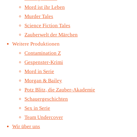
Mord ist ihr Leben
(VÖ.
Murder Tales
Science Fiction Tales
02.12.2022)
Zauberwelt der Märchen
Weitere Produktionen
Folge 70 –
Contamination Z
Der
Gespenster-Krimi
Mord in Serie
Erlkönig
Morgan & Bailey
Potz Blitz, die Zauber-Akademie
Wer reitet so
Schauergeschichten
spät durch
Sex in Serie
Nacht und
Team Undercover
Wind? Mike und
Wir über uns
Deeds haben