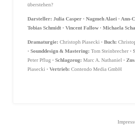
überstehen?
Darsteller:
Julia Casper · Nagmeh Alaei · Ann-C
Tobias Schmidt · Vincent Fallow · Michaela Scha
Dramaturgie:
Christoph Piasecki
· Buch:
Christo
· Sounddesign & Mastering:
Tom Steinbrecher
· 
Peter Pflug
· Schlagzeug:
Marc A. Nathaniel
· Zus
Piasecki
· Vertrieb:
Contendo Media GmbH
Impres