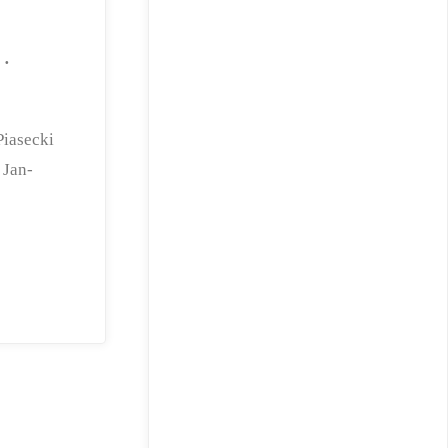
 ·
Piasecki
Jan-