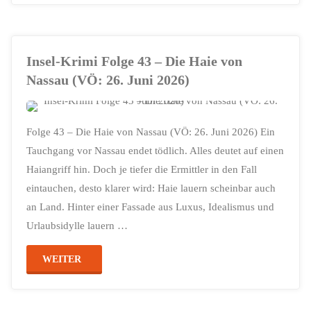
Fiction
Tales
Insel-Krimi Folge 43 – Die Haie von
Folge
Nassau (VÖ: 26. Juni 2026)
05
–
Folge 43 – Die Haie von Nassau (VÖ: 26. Juni 2026) Ein
Auslöschung
Tauchgang vor Nassau endet tödlich. Alles deutet auf einen
Haiangriff hin. Doch je tiefer die Ermittler in den Fall
(VÖ
eintauchen, desto klarer wird: Haie lauern scheinbar auch
an Land. Hinter einer Fassade aus Luxus, Idealismus und
26.
Urlaubsidylle lauern …
Juni
"Insel-
WEITER
2026)"
Krimi