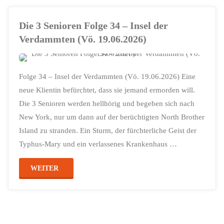
Folge
Die 3 Senioren Folge 34 – Insel der
43
Verdammten (Vö. 19.06.2026)
–
Die
Folge 34 – Insel der Verdammten (Vö. 19.06.2026) Eine
Haie
neue Klientin befürchtet, dass sie jemand ermorden will.
Die 3 Senioren werden hellhörig und begeben sich nach
von
New York, nur um dann auf der berüchtigten North Brother
Island zu stranden. Ein Sturm, der fürchterliche Geist der
Nassau
Typhus-Mary und ein verlassenes Krankenhaus …
(VÖ:
"Die
WEITER
26.
3
Juni
Senioren
2026)"