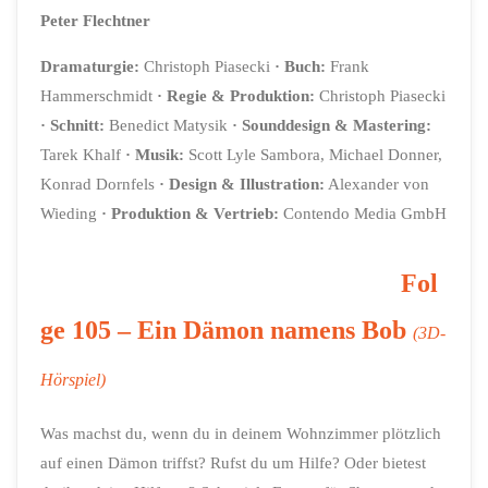
Peter Flechtner
Dramaturgie:
Christoph Piasecki
· Buch:
Frank
Hammerschmidt
·
Regie & Produktion:
Christoph Piasecki
· Schnitt:
Benedict Matysik
· Sounddesign & Mastering:
Tarek Khalf
· Musik:
Scott Lyle Sambora, Michael Donner,
Konrad Dornfels
· Design & Illustration:
Alexander von
Wieding
· Produktion & Vertrieb:
Contendo Media GmbH
Fol
ge 105 –
Ein Dämon namens Bob
(3D-
Hörspiel)
Was machst du, wenn du in deinem Wohnzimmer plötzlich
auf einen Dämon triffst? Rufst du um Hilfe? Oder bietest