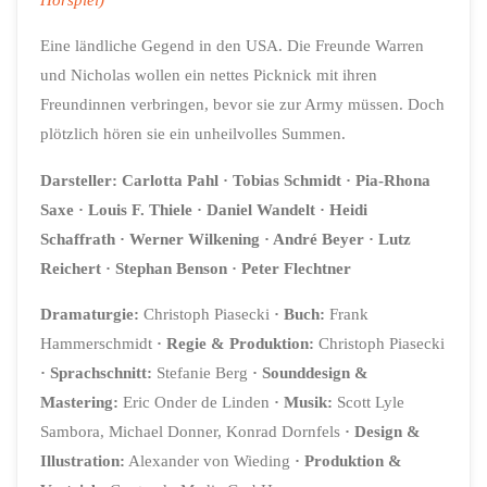
Eine ländliche Gegend in den USA. Die Freunde Warren
und Nicholas wollen ein nettes Picknick mit ihren
Freundinnen verbringen, bevor sie zur Army müssen. Doch
plötzlich hören sie ein unheilvolles Summen.
Darsteller: Carlotta Pahl · Tobias Schmidt · Pia-Rhona
Saxe · Louis F. Thiele · Daniel Wandelt · Heidi
Schaffrath · Werner Wilkening · André Beyer · Lutz
Reichert · Stephan Benson · Peter Flechtner
Dramaturgie:
Christoph Piasecki
· Buch:
Frank
Hammerschmidt
· Regie & Produktion:
Christoph Piasecki
· Sprachschnitt:
Stefanie Berg
· Sounddesign &
Mastering:
Eric Onder de Linden
· Musik:
Scott Lyle
Sambora, Michael Donner, Konrad Dornfels
· Design &
Illustration:
Alexander von Wieding
· Produktion &