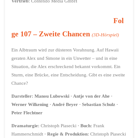
Vertrieb:
Contendo Media GmbH
Fol
ge 107 –
Zweite Chancen
(3D-Hörspiel)
Ein Albtraum wird zur düsteren Vorahnung. Auf Hawaii
geraten Alex und Simone in ein Unwetter – und in eine
Situation, die Alex erschreckend bekannt vorkommt. Ein
Sturm, eine Brücke, eine Entscheidung. Gibt es eine zweite
Chance?
Darsteller: Manou Lubowski · Antje von der Ahe ·
Werner Wilkening · André Beyer · Sebastian Schulz ·
Peter Flechtner
Dramaturgie:
Christoph Piasecki
· Buch:
Frank
Hammerschmidt
· Regie & Produktion:
Christoph Piasecki