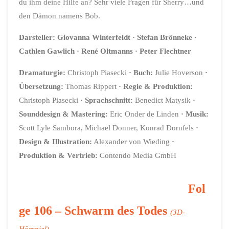
du ihm deine Hilfe an? Sehr viele Fragen für Sherry…und
den Dämon namens Bob.
Darsteller: Giovanna Winterfeldt · Stefan Brönneke ·
Cathlen Gawlich · René Oltmanns · Peter Flechtner
Dramaturgie:
Christoph Piasecki
· Buch:
Julie Hoverson
·
Übersetzung:
Thomas Rippert
· Regie & Produktion:
Christoph Piasecki
· Sprachschnitt:
Benedict Matysik
·
Sounddesign & Mastering:
Eric Onder de Linden
· Musik:
Scott Lyle Sambora, Michael Donner, Konrad Dornfels
·
Design & Illustration:
Alexander von Wieding
·
Produktion & Vertrieb:
Contendo Media GmbH
Fol
ge 106 –
Schwarm des Todes
(3D-
Hörspiel)