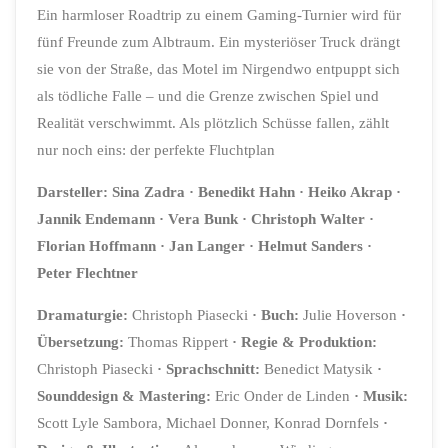
Ein harmloser Roadtrip zu einem Gaming-Turnier wird für
fünf Freunde zum Albtraum. Ein mysteriöser Truck drängt
sie von der Straße, das Motel im Nirgendwo entpuppt sich
als tödliche Falle – und die Grenze zwischen Spiel und
Realität verschwimmt. Als plötzlich Schüsse fallen, zählt
nur noch eins: der perfekte Fluchtplan
Darsteller: Sina Zadra · Benedikt Hahn · Heiko Akrap ·
Jannik Endemann · Vera Bunk · Christoph Walter ·
Florian Hoffmann · Jan Langer · Helmut Sanders ·
Peter Flechtner
Dramaturgie:
Christoph Piasecki
· Buch:
Julie Hoverson
·
Übersetzung:
Thomas Rippert
· Regie & Produktion:
Christoph Piasecki
· Sprachschnitt:
Benedict Matysik
·
Sounddesign & Mastering:
Eric Onder de Linden
· Musik:
Scott Lyle Sambora, Michael Donner, Konrad Dornfels
·