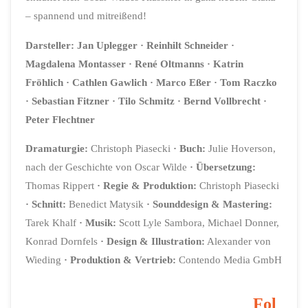
– spannend und mitreißend!
Darsteller: Jan Uplegger · Reinhilt Schneider ·
Magdalena Montasser · René Oltmanns · Katrin
Fröhlich · Cathlen Gawlich · Marco Eßer · Tom Raczko
· Sebastian Fitzner · Tilo Schmitz · Bernd Vollbrecht ·
Peter Flechtner
Dramaturgie:
Christoph Piasecki
· Buch:
Julie Hoverson,
nach der Geschichte von Oscar Wilde
· Übersetzung:
Thomas Rippert
· Regie & Produktion:
Christoph Piasecki
· Schnitt:
Benedict Matysik
· Sounddesign & Mastering:
Tarek Khalf
· Musik:
Scott Lyle Sambora, Michael Donner,
Konrad Dornfels
· Design & Illustration:
Alexander von
Wieding
· Produktion & Vertrieb:
Contendo Media GmbH
Fol