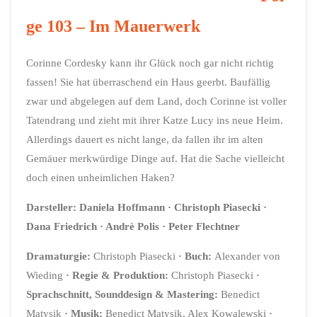
ge 103 – Im Mauerwerk
Corinne Cordesky kann ihr Glück noch gar nicht richtig
fassen! Sie hat überraschend ein Haus geerbt. Baufällig
zwar und abgelegen auf dem Land, doch Corinne ist voller
Tatendrang und zieht mit ihrer Katze Lucy ins neue Heim.
Allerdings dauert es nicht lange, da fallen ihr im alten
Gemäuer merkwürdige Dinge auf. Hat die Sache vielleicht
doch einen unheimlichen Haken?
Darsteller: Daniela Hoffmann · Christoph Piasecki ·
Dana Friedrich · Andrè Polis · Peter Flechtner
Dramaturgie:
Christoph Piasecki
· Buch:
Alexander von
Wieding
· Regie & Produktion:
Christoph Piasecki
·
Sprachschnitt,
Sounddesign & Mastering:
Benedict
Matysik
· Musik:
Benedict Matysik, Alex Kowalewski
·