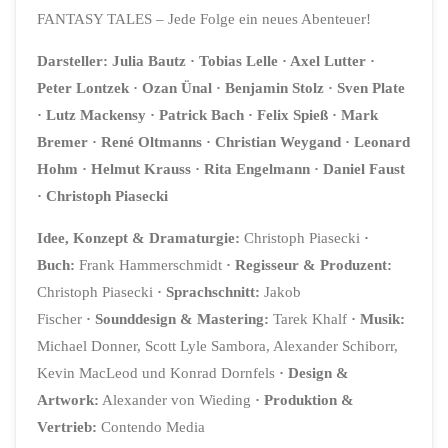
FANTASY TALES – Jede Folge ein neues Abenteuer!
Darsteller:
Julia Bautz · Tobias Lelle · Axel Lutter ·
Peter Lontzek · Ozan Ünal · Benjamin Stolz · Sven Plate
· Lutz Mackensy · Patrick Bach · Felix Spieß · Mark
Bremer · René Oltmanns · Christian Weygand · Leonard
Hohm · Helmut Krauss · Rita Engelmann · Daniel Faust
· Christoph Piasecki
Idee, Konzept & Dramaturgie:
Christoph Piasecki
·
Buch:
Frank Hammerschmidt
·
Regisseur & Produzent:
Christoph Piasecki
·
Sprachschnitt:
Jakob
Fischer
·
Sounddesign & Mastering:
Tarek Khalf
·
Musik:
Michael Donner, Scott Lyle Sambora, Alexander Schiborr,
Kevin MacLeod und Konrad Dornfels
·
Design &
Artwork
:
Alexander von Wieding
·
Produktion &
Vertrieb:
Contendo Media