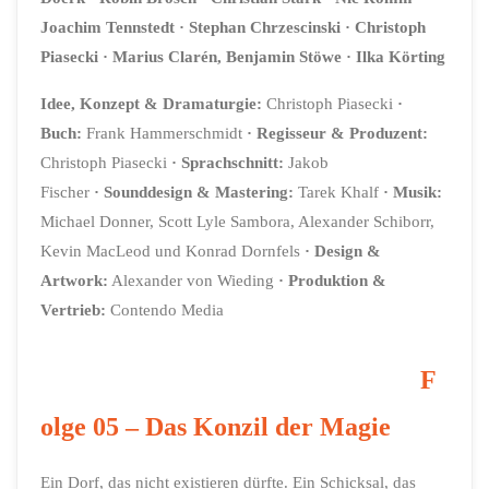
Joachim Tennstedt · Stephan Chrzescinski · Christoph
Piasecki · Marius Clarén, Benjamin Stöwe · Ilka Körting
Idee, Konzept & Dramaturgie:
Christoph Piasecki
·
Buch:
Frank Hammerschmidt
·
Regisseur & Produzent:
Christoph Piasecki
·
Sprachschnitt:
Jakob
Fischer
·
Sounddesign & Mastering:
Tarek Khalf
·
Musik:
Michael Donner, Scott Lyle Sambora, Alexander Schiborr,
Kevin MacLeod und Konrad Dornfels
·
Design &
Artwork
:
Alexander von Wieding
·
Produktion &
Vertrieb:
Contendo Media
F
olge 05 – Das Konzil der Magie
Ein Dorf, das nicht existieren dürfte. Ein Schicksal, das