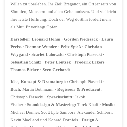
Willen zu überleben. Ihr Ziel: Breganor, ein Ort jenseits von
Sümpfen, Monstern und alten Geheimnissen. Und vielleicht
ihre letzte Hoffnung. Doch der Weg dorthin fordert mehr
als Mut. Er verlangt Opfer.
Darsteller: Leonard Hohm · Gordon Piedesack · Laura
Preiss · Dietmar Wunder · Felix Spieß · Christian
Weygand · Scarlet Lubowski · Christoph Piasecki ·
Sebastian Schulz · Peter Lontzek · Frederik Eckers ·
Thomas Birker · Sven Gerhardt
Idee, Konzept & Dramaturgie:
Christoph Piasecki
·
Buch:
Martin Bothmann
·
Regisseur & Produzent:
Christoph Piasecki
·
Sprachschnitt:
Jakob
Fischer
·
Sounddesign & Mastering:
Tarek Khalf
·
Musik:
Michael Donner, Scott Lyle Sambora, Alexander Schiborr,
Kevin MacLeod und Konrad Dornfels
·
Design &