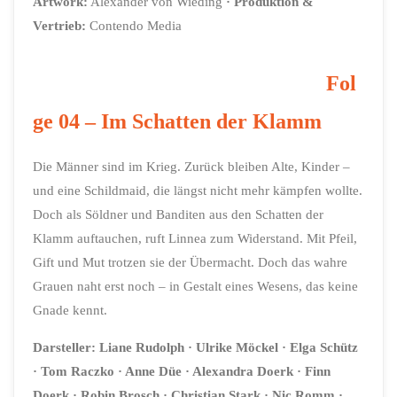
Artwork
:
Alexander von Wieding
·
Produktion &
Vertrieb:
Contendo Media
Fol
ge 04 – Im Schatten der Klamm
Die Männer sind im Krieg. Zurück bleiben Alte, Kinder –
und eine Schildmaid, die längst nicht mehr kämpfen wollte.
Doch als Söldner und Banditen aus den Schatten der
Klamm auftauchen, ruft Linnea zum Widerstand. Mit Pfeil,
Gift und Mut trotzen sie der Übermacht. Doch das wahre
Grauen naht erst noch – in Gestalt eines Wesens, das keine
Gnade kennt.
Darsteller: Liane Rudolph · Ulrike Möckel · Elga Schütz
· Tom Raczko · Anne Düe · Alexandra Doerk · Finn
Doerk · Robin Brosch · Christian Stark · Nic Romm ·