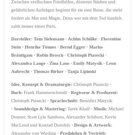
Zwischen verfluchten Friedhöfen, düsteren Städten und
gefährlichen Aufträgen beginnt für sie eine Reise, die mehr
fordert als Mut und Magie. Denn wer mit dem Tod handelt,
zahlt immer einen Preis.
Darsteller: Tom Sielemann · Achim Schülke · Florentine
Stein · Henrike Tönnes · Bernd Egger · Marko
Bräutigam · Robin Brosch · Christoph Piasecki ·
Alexandra Lange · Zina Laus · Emily Matysik · Leon
Aubrecht · Thomas Birker · Tanja Lipinski
Idee, Konzept & Dramaturgie:
Christoph Piasecki
·
Buch:
Frank Hammerschmidt
·
Regisseur & Produzent:
Christoph Piasecki
·
Sprachschnitt:
Benedict Matysik
·
Sounddesign & Mastering:
Tarek Khalf
·
Musik:
Michael
Donner, Scott Lyle Sambora, Alexander Schiborr, Kevin
MacLeod und Konrad Dornfels
·
Design & Artwork
:
Alexander von Wieding
·
Produktion & Vertrieb: